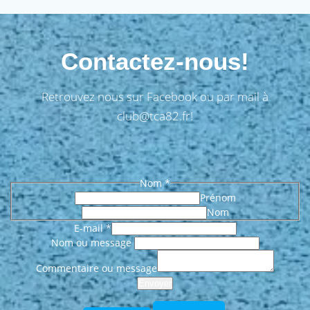
Contactez-nous!
Retrouvez nous sur Facebook ou par mail à
club@tca82.fr!
Nom
*
Prénom
Nom
E-mail
*
Nom ou message
Commentaire ou message
Envoyer