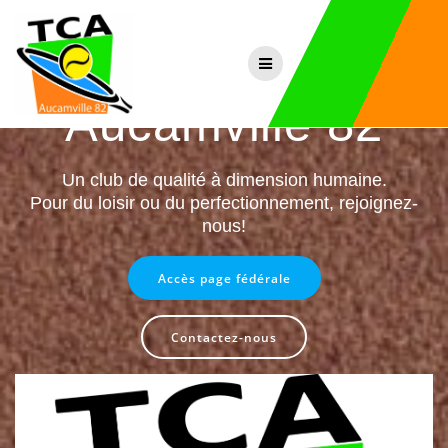
Passer
au
Tennis Club
contenu
Aucamville 82
Un club de qualité à dimension humaine.
Pour du loisir ou du perfectionnement, rejoignez-
nous!
Accès page fédérale
Contactez-nous